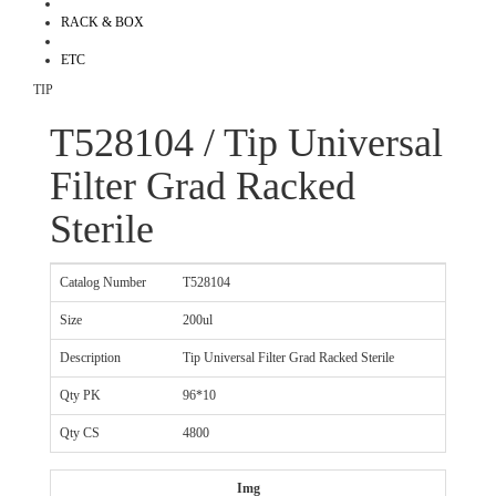
RACK & BOX
ETC
TIP
T528104 / Tip Universal
Filter Grad Racked
Sterile
Catalog Number
T528104
Size
200ul
Description
Tip Universal Filter Grad Racked Sterile
Qty PK
96*10
Qty CS
4800
Img