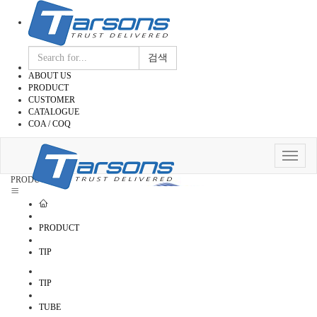
검색
ABOUT US
PRODUCT
CUSTOMER
CATALOGUE
COA / COQ
Toggle
navigat
PRODUCT
PRODUCT
TIP
TIP
TUBE