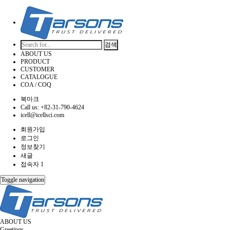
검색
ABOUT US
PRODUCT
CUSTOMER
CATALOGUE
COA / COQ
북마크
Call us: +82-31-790-4624
icell@icellsci.com
회원가입
로그인
정보찾기
새글
접속자 1
Toggle navigation
ABOUT US
Greetings