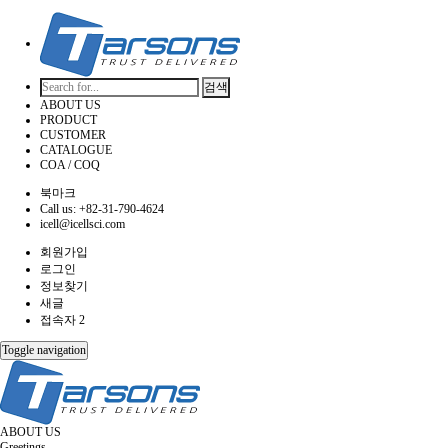
검색
ABOUT US
PRODUCT
CUSTOMER
CATALOGUE
COA / COQ
북마크
Call us: +82-31-790-4624
icell@icellsci.com
회원가입
로그인
정보찾기
새글
접속자 2
Toggle navigation
ABOUT US
Greetings