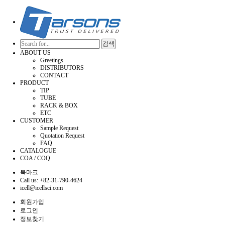
검색
ABOUT US
Greetings
DISTRIBUTORS
CONTACT
PRODUCT
TIP
TUBE
RACK & BOX
ETC
CUSTOMER
Sample Request
Quotation Request
FAQ
CATALOGUE
COA / COQ
북마크
Call us: +82-31-790-4624
icell@icellsci.com
회원가입
로그인
정보찾기