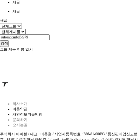
새글
새글
새글
검색
그룹
제목
이름
일시
회사소개
이용약관
개인정보취급방침
문의하기
오시는길
주식회사 아이셀 / 대표 : 이용철 / 사업자등록번호 : 386-81-00693 / 통신판매업신고번
호 : 제2017-경기하남-0661호 / E-mail : icell@icellsci.com / 주소 : (12930) 경기도 하남시